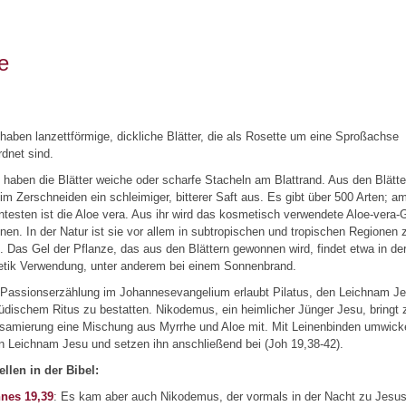
e
haben lanzettförmige, dickliche Blätter, die als Rosette um eine Sproßachse
dnet sind.
 haben die Blätter weiche oder scharfe Stacheln am Blattrand. Aus den Blätte
beim Zerschneiden ein schleimiger, bitterer Saft aus. Es gibt über 500 Arten; a
testen ist die Aloe vera. Aus ihr wird das kosmetisch verwendete Aloe-vera-
en. In der Natur ist sie vor allem in subtropischen und tropischen Regionen 
 Das Gel der Pflanze, das aus den Blättern gewonnen wird, findet etwa in de
tik Verwendung, unter anderem bei einem Sonnenbrand.
 Passionserzählung im Johannesevangelium erlaubt Pilatus, den Leichnam J
üdischem Ritus zu bestatten. Nikodemus, ein heimlicher Jünger Jesu, bringt 
lsamierung eine Mischung aus Myrrhe und Aloe mit. Mit Leinenbinden umwick
n Leichnam Jesu und setzen ihn anschließend bei (Joh 19,38-42).
ellen in der Bibel:
nes 19,39
: Es kam aber auch Nikodemus, der vormals in der Nacht zu Jesu