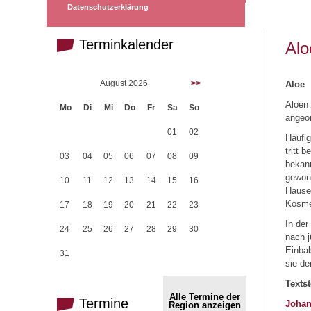
Datenschutzerklärung
Terminkalender
Alo
August 2026
>>
Aloe
Aloen 
Mo
Di
Mi
Do
Fr
Sa
So
angeor
01
02
Häufig
tritt 
03
04
05
06
07
08
09
bekann
gewonn
10
11
12
13
14
15
16
Hause.
Kosme
17
18
19
20
21
22
23
In der
24
25
26
27
28
29
30
nach j
Einba
31
sie de
Textst
Alle Termine der
Termine
Johan
Region anzeigen