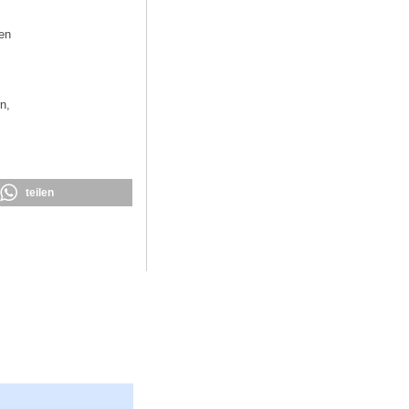
ten
n,
teilen