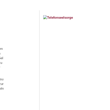
rn
m
Gel
zu
r
esu
zur
eln
s