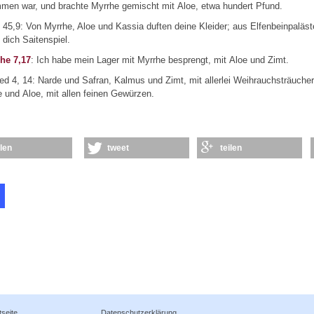
men war, und brachte Myrrhe gemischt mit Aloe, etwa hundert Pfund.
45,9: Von Myrrhe, Aloe und Kassia duften deine Kleider; aus Elfenbeinpaläs
t dich Saitenspiel.
he 7,17
: Ich habe mein Lager mit Myrrhe besprengt, mit Aloe und Zimt.
ed 4, 14: Narde und Safran, Kalmus und Zimt, mit allerlei Weihrauchsträucher
 und Aloe, mit allen feinen Gewürzen.
ilen
tweet
teilen
tseite
Datenschutzerklärung