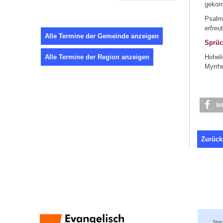
gekom
Psalm 
erfreu
Alle Termine der Gemeinde anzeigen
Sprüc
Alle Termine der Region anzeigen
Hoheli
Myrrhe
te
Zurück
Star