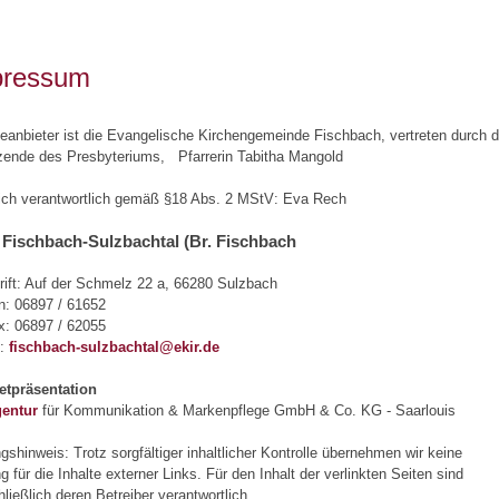
pressum
eanbieter ist die Evangelische Kirchengemeinde Fischbach, vertreten durch d
zende des Presbyteriums, Pfarrerin Tabitha Mangold
lich verantwortlich gemäß §18 Abs. 2 MStV: Eva Rech
Fischbach-Sulzbachtal (Br. Fischbach
ift: Auf der Schmelz 22 a, 66280 Sulzbach
n: 06897 / 61652
x: 06897 / 62055
l:
fischbach-sulzbachtal@ekir.de
netpräsentation
entur
für Kommunikation & Markenpflege GmbH & Co. KG - Saarlouis
gshinweis: Trotz sorgfältiger inhaltlicher Kontrolle übernehmen wir keine
g für die Inhalte externer Links. Für den Inhalt der verlinkten Seiten sind
ließlich deren Betreiber verantwortlich.