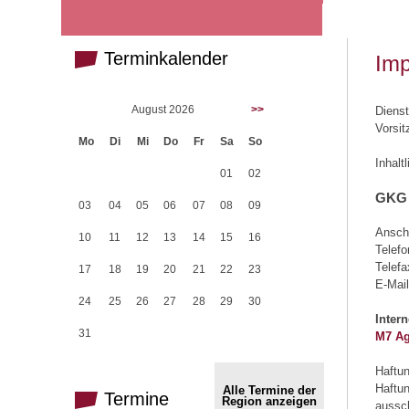
Terminkalender
Im
August 2026
>>
Dienst
Vorsit
Mo
Di
Mi
Do
Fr
Sa
So
Inhalt
01
02
GKG 
03
04
05
06
07
08
09
Anschr
10
11
12
13
14
15
16
Telefo
Telefa
17
18
19
20
21
22
23
E-Mai
24
25
26
27
28
29
30
Inter
31
M7 Ag
Haftun
Haftun
Alle Termine der
Termine
Region anzeigen
aussch