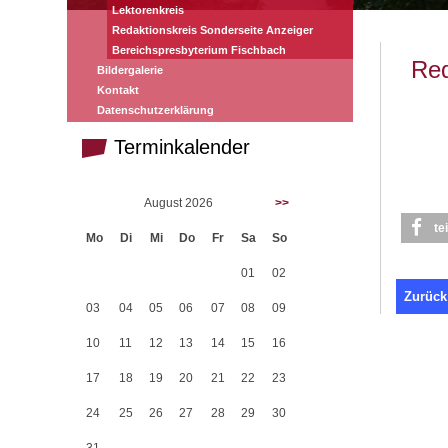
Lektorenkreis
Redaktionskreis Sonderseite Anzeiger
Bereichspresbyterium Fischbach
Red
Bildergalerie
Kontakt
Datenschutzerklärung
Terminkalender
August 2026
>>
te
Mo
Di
Mi
Do
Fr
Sa
So
01
02
Zurück
03
04
05
06
07
08
09
10
11
12
13
14
15
16
17
18
19
20
21
22
23
24
25
26
27
28
29
30