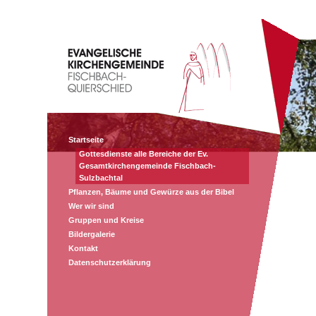
Startseite
Gottesdienste alle Bereiche der Ev.
Gesamtkirchengemeinde Fischbach-
Sulzbachtal
Pflanzen, Bäume und Gewürze aus der Bibel
Wer wir sind
Gruppen und Kreise
Bildergalerie
Kontakt
Datenschutzerklärung