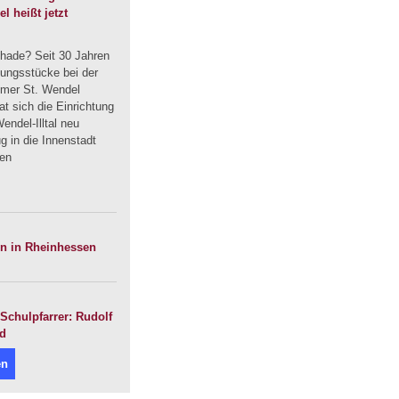
 heißt jetzt
hade? Seit 30 Jahren
dungsstücke bei der
mmer St. Wendel
t sich die Einrichtung
endel-Illtal neu
 in die Innenstadt
uen
en in Rheinhessen
Schulpfarrer: Rudolf
nd
en